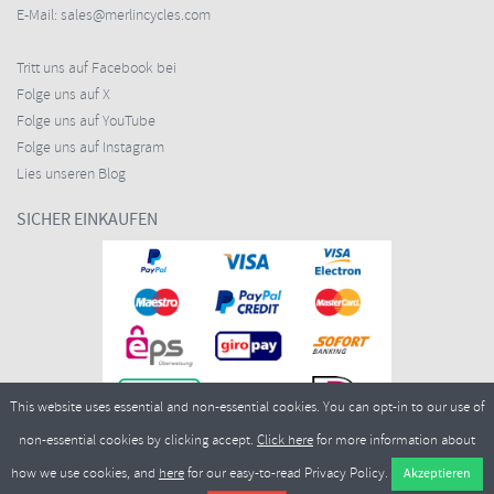
E-Mail:
sales@merlincycles.com
Tritt uns auf Facebook bei
Folge uns auf X
Folge uns auf YouTube
Folge uns auf Instagram
Lies unseren Blog
SICHER EINKAUFEN
This website uses essential and non-essential cookies. You can opt-in to our use of
non-essential cookies by clicking accept.
Click here
for more information about
how we use cookies, and
here
for our easy-to-read Privacy Policy.
Copyright ©2026
Merlin Cycles Ltd., Unit A4 Buckshaw Link, Ordnance Road, Buckshaw