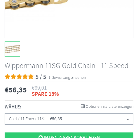
Wippermann 11SG Gold Chain - 11 Speed
5 / 5
- 1 Bewertung ansehen
€
69,01
€
56,35
SPARE 18%
WÄHLE:
Optionen als Liste anzeigen
Gold / 11 Fach / 118L
€
56,35
IN DEN WARENKORB LEGEN