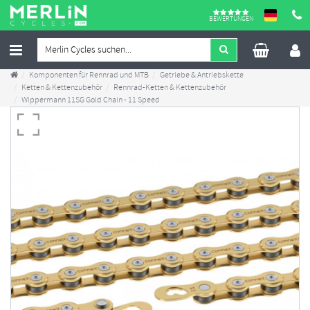
BEWERTUNGEN
Komponenten für Rennrad und MTB
Getriebe & Antriebskette
Ketten & Kettenzubehör
Rennrad-Ketten & Kettenzubehör
Wippermann 11SG Gold Chain - 11 Speed