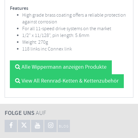
Features
High grade brass coating offers a reliable protection
against corrosion
For all 11-speed drive systems on the market
1/2" x 11/128", pin length: 5.6mm
Weight: 270g
118 links inc Connex link
Alle Wippermann anzeigen Produkte
View All Rennrad-Ketten & Kettenzubehör
FOLGE UNS
AUF
BLOG