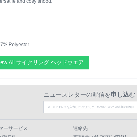
versatile and cosy snood.
67% Polyester
iew All サイクリング ヘッドウエア
ニュースレターの配信を
申し込む
マーサービス
連絡先
び配送料
電話番号:
+44 (0)1772 432431