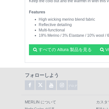
Keep the cold out and the warmth in with this 
Features
High wicking merino blend fabric
Reflective detailing
Multi-functional
19% Merino / 3% Elastane / 10% wool / 
すべての Altura 製品を見る
V
フォローしよう
ブログ
MERLIN について
カスタ
Merlin Cycles の沿革
配送およ