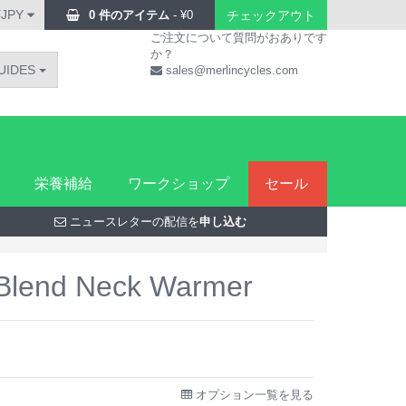
¥JPY
0 件のアイテム
-
¥
0
チェックアウト
ご注文について質問がおありです
か？
UIDES
sales@merlincycles.com
栄養補給
ワークショップ
セール
ニュースレターの配信を
申し込む
 Blend Neck Warmer
オプション一覧を見る