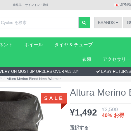
JPN/
連絡先
サインイン / 登録
BRANDS
G
ーネント
ホイール
タイヤ & チューブ
衣類
アクセサリー
VERY ON MOST JP ORDERS OVER ¥83,334
EASY RETURNS
ア
Altura Merino Blend Neck Warmer
Altura Merino
SALE
¥
2,500
¥
1,492
40% お得
選択する: