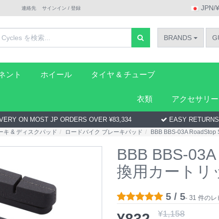
JPN/
連絡先
サインイン / 登録
BRANDS
G
ーネント
ホイール
タイヤ & チューブ
衣類
アクセサリー
VERY ON MOST JP ORDERS OVER ¥83,334
EASY RETURNS
ーキ & ディスクパッド
ロードバイク ブレーキパッド
BBB BBS-03A RoadS
BBB BBS-03A
換用カートリ
5 / 5
- 31 件
¥
1,158
¥
832