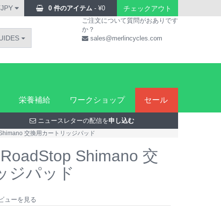
¥JPY
0 件のアイテム
-
¥
0
チェックアウト
ご注文について質問がおありです
か？
UIDES
sales@merlincycles.com
栄養補給
ワークショップ
セール
ニュースレターの配信を
申し込む
top Shimano 交換用カートリッジパッド
 RoadStop Shimano 交
ッジパッド
のレビューを見る