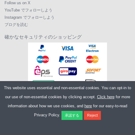
Follow us on X
YouTube でフォローしよう
Instagram でフォローしよう
ブログを読む
確かなセキュリティのショッピング
This website uses essential and non-essential cookies. You can opt-in to
our use of non-essential cookies by clicking accept.
Click here
for more
information about how we use cookies, and
here
for our easy-to-read
Copyright ©2026
Merlin Cycles Ltd., Unit A4 Buckshaw Link, Ordnance Road,
Privacy Policy.
Buckshaw Village, Chorley PR7 7EL United Kingdom
電話番号:
+44 (0)1772 432431
E メール:
sales@merlincycles.com
- 会社番号:
02826103
| VAT 番号:
GB604764933