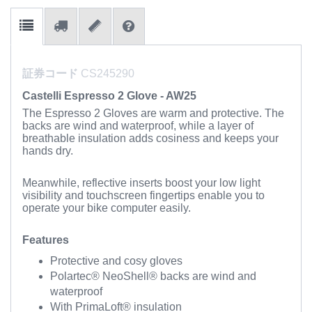
証券コード
CS245290
Castelli Espresso 2 Glove - AW25
The Espresso 2 Gloves are warm and protective. The
backs are wind and waterproof, while a layer of
breathable insulation adds cosiness and keeps your
hands dry.
Meanwhile, reflective inserts boost your low light
visibility and touchscreen fingertips enable you to
operate your bike computer easily.
Features
Protective and cosy gloves
Polartec® NeoShell® backs are wind and
waterproof
With PrimaLoft® insulation