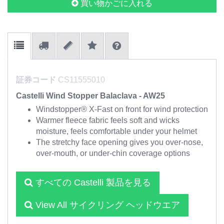
買い物かごに入れる
証券コード
CS11555010
Castelli Wind Stopper Balaclava - AW25
Windstopper® X-Fast on front for wind protection
Warmer fleece fabric feels soft and wicks
moisture, feels comfortable under your helmet
The stretchy face opening gives you over-nose,
over-mouth, or under-chin coverage options
すべての Castelli 製品を見る
View All サイクリング ヘッドウエア