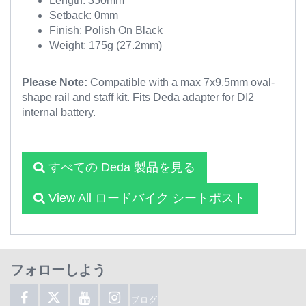
Length: 350mm
Setback: 0mm
Finish: Polish On Black
Weight: 175g (27.2mm)
Please Note:
Compatible with a max 7x9.5mm oval-
shape rail and staff kit. Fits Deda adapter for DI2
internal battery.
すべての Deda 製品を見る
View All ロードバイク シートポスト
フォローしよう
ブログ