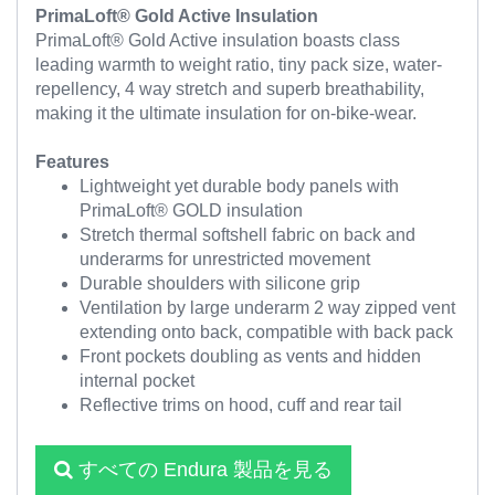
PrimaLoft® Gold Active Insulation
PrimaLoft® Gold Active insulation boasts class
leading warmth to weight ratio, tiny pack size, water-
repellency, 4 way stretch and superb breathability,
making it the ultimate insulation for on-bike-wear.
Features
Lightweight yet durable body panels with
PrimaLoft® GOLD insulation
Stretch thermal softshell fabric on back and
underarms for unrestricted movement
Durable shoulders with silicone grip
Ventilation by large underarm 2 way zipped vent
extending onto back, compatible with back pack
Front pockets doubling as vents and hidden
internal pocket
Reflective trims on hood, cuff and rear tail
すべての Endura 製品を見る