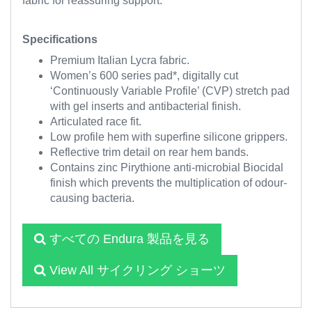
fabric for reassuring support.
Specifications
Premium Italian Lycra fabric.
Women’s 600 series pad*, digitally cut
‘Continuously Variable Profile’ (CVP) stretch pad
with gel inserts and antibacterial finish.
Articulated race fit.
Low profile hem with superfine silicone grippers.
Reflective trim detail on rear hem bands.
Contains zinc Pirythione anti-microbial Biocidal
finish which prevents the multiplication of odour-
causing bacteria.
すべての Endura 製品を見る
View All サイクリング ショーツ