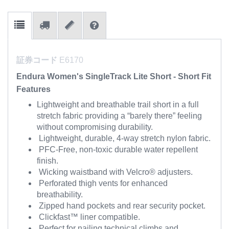
証券コード
E6170
Endura Women's SingleTrack Lite Short - Short Fit
Features
Lightweight and breathable trail short in a full
stretch fabric providing a “barely there” feeling
without compromising durability.
Lightweight, durable, 4-way stretch nylon fabric.
PFC-Free, non-toxic durable water repellent
finish.
Wicking waistband with Velcro® adjusters.
Perforated thigh vents for enhanced
breathability.
Zipped hand pockets and rear security pocket.
Clickfast™ liner compatible.
Perfect for nailing technical climbs and