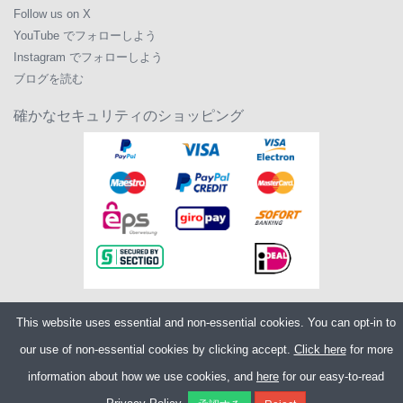
Follow us on X
YouTube でフォローしよう
Instagram でフォローしよう
ブログを読む
確かなセキュリティのショッピング
This website uses essential and non-essential cookies. You can opt-in to
Copyright ©2026
Merlin Cycles Ltd., Unit A4 Buckshaw Link, Ordnance Road,
our use of non-essential cookies by clicking accept.
Click here
for more
Buckshaw Village, Chorley PR7 7EL United Kingdom
電話番号:
+44 (0)1772 432431
E メール:
sales@merlincycles.com
- 会社番号:
information about how we use cookies, and
here
for our easy-to-read
02826103
| VAT 番号:
GB604764933