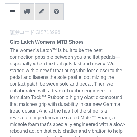
証券コード
GIS713996
Giro Latch Womens MTB Shoes
The women's Latch™ is built to be the best
connection possible between you and flat pedals—
especially when the trail gets fast and rowdy. We
started with a new fit that brings the foot closer to the
pedal and flattens the sole profile, optimizing the
contact patch between sole and pedal. Then we
collaborated with a team of rubber engineers to
formulate Tack™ Rubber, a highly elastic compound
that matches grip with durability in our new Gamma
tread design. And at the heart of the shoe is a
revelation in performance called Mute™ Foam, a
midsole foam that’s specially engineered with a slow-
rebound action that cuts chatter and vibration to help