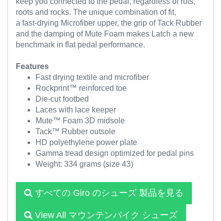
keep you connected to the pedal, regardless of ruts,
roots and rocks. The unique combination of fit,
a fast-drying Microfiber upper, the grip of Tack Rubber
and the damping of Mute Foam makes Latch a new
benchmark in flat pedal performance.
Features
Fast drying textile and microfiber
Rockprint™ reinforced toe
Die-cut footbed
Laces with lace keeper
Mute™ Foam 3D midsole
Tack™ Rubber outsole
HD polyethylene power plate
Gamma tread design optimized for pedal pins
Weight: 334 grams (size 43)
すべての Giro のシューズ 製品を見る
View All マウンテンバイク シューズ