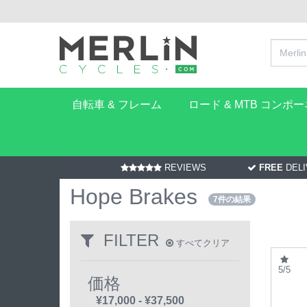
自転車 & フレーム
ロード & MTB コンポ
REVIEWS
FREE
DELI
Hope Brakes
7件の結果
FILTER
すべてクリア
5/5
価格