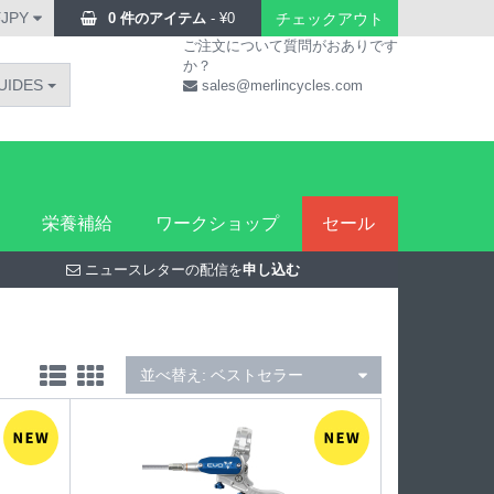
¥JPY
0 件のアイテム
-
¥
0
チェックアウト
ご注文について質問がおありです
か？
UIDES
sales@merlincycles.com
栄養補給
ワークショップ
セール
ニュースレターの配信を
申し込む
並べ替え:
ベストセラー