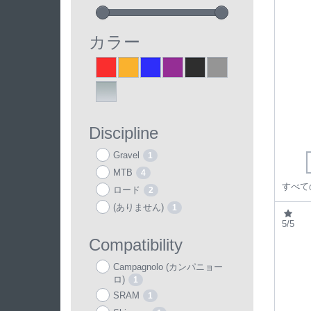
カラー
Red
Orange
Blue
Purple
Black
Grey
4
4
4
4
7
4
Silver
4
Discipline
Gravel
1
MTB
4
ロード
2
(ありません)
1
5/5
Compatibility
Campagnolo (カンパニョー
ロ)
1
SRAM
1