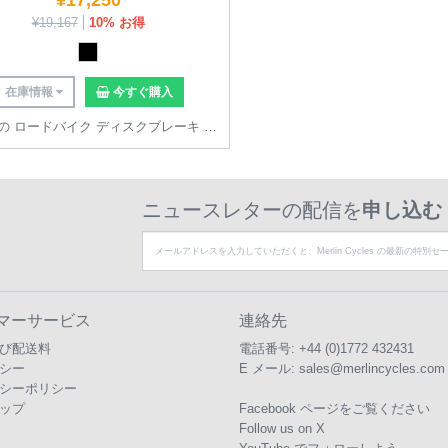
¥
17,250
¥
19,167
10% お得
在庫情報
今すぐ購入
すべての ロードバイク ディスクブレーキ を見る
ニュースレターの配信を
申し込む
マーサービス
連絡先
び配送料
電話番号:
+44 (0)1772 432431
シー
E メール:
sales@merlincycles.com
シーポリシー
ップ
Facebook ページをご覧ください
Follow us on X