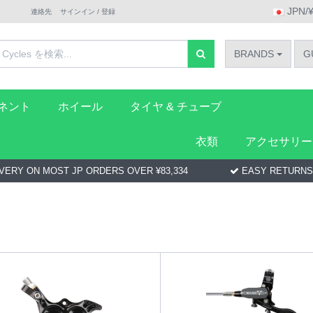
JPN/
連絡先
サインイン / 登録
BRANDS
G
ーネント
ホイール
タイヤ & チューブ
衣類
アクセサリー
VERY ON MOST JP ORDERS OVER ¥83,334
EASY RETURNS