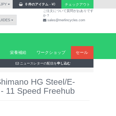
¥JPY
0 件のアイテム
-
¥
0
チェックアウト
ご注文について質問がおありです
か？
UIDES
sales@merlincycles.com
栄養補給
ワークショップ
セール
ニュースレターの配信を
申し込む
Shimano HG Steel/E-
 - 11 Speed Freehub