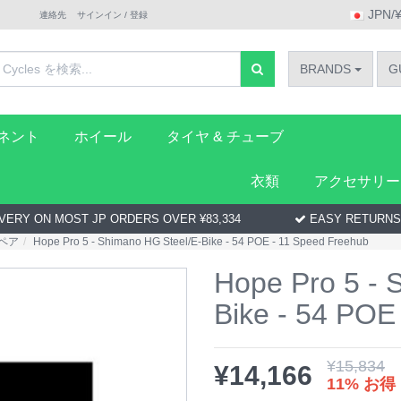
JPN/
連絡先
サインイン / 登録
BRANDS
G
ーネント
ホイール
タイヤ & チューブ
衣類
アクセサリー
VERY ON MOST JP ORDERS OVER ¥83,334
EASY RETURNS
ペア
Hope Pro 5 - Shimano HG Steel/E-Bike - 54 POE - 11 Speed Freehub
Hope Pro 5 - 
Bike - 54 POE
¥
15,834
¥
14,166
11% お得