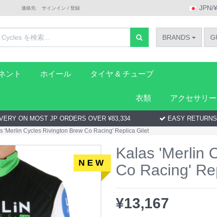
JPN/
連絡先
サインイン / 登録
BRANDS
G
ーネント
ホイール
タイヤ & チューブ
衣類
アクセサリー
VERY ON MOST JP ORDERS OVER ¥83,334
EASY RETURNS
s 'Merlin Cycles Rivington Brew Co Racing' Replica Gilet
Kalas 'Merlin 
NEW
Co Racing' Rep
¥
13,167