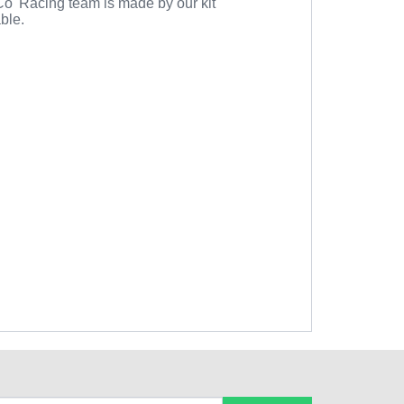
 Co' Racing team is made by our kit
ble.