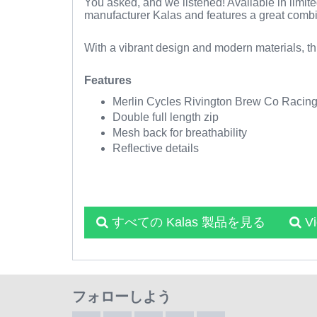
You asked, and we listened! Available in limite
manufacturer Kalas and features a great combina
With a vibrant design and modern materials, thi
Features
Merlin Cycles Rivington Brew Co Racing 
Double full length zip
Mesh back for breathability
Reflective details
すべての Kalas 製品を見る
V
フォローしよう