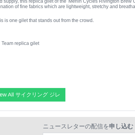
d supply, this replica gilet of the 'Merlin Cycles Rivington Brew
tion of fine fabrics which are lightweight, stretchy and breatha
s is one gilet that stands out from the crowd.
Team replica gilet
iew All サイクリング ジレ
ニュースレターの配信を
申し込む