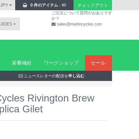
¥JPY
0 件のアイテム
-
¥
0
チェックアウト
ご注文について質問がおありです
か？
UIDES
sales@merlincycles.com
栄養補給
ワークショップ
セール
ニュースレターの配信を
申し込む
Cycles Rivington Brew
lica Gilet