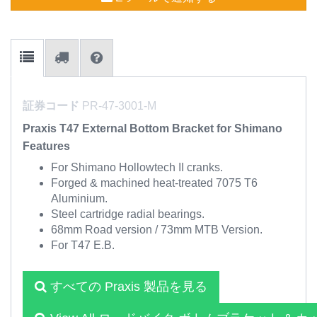
証券コード
PR-47-3001-M
Praxis T47 External Bottom Bracket for Shimano
Features
For Shimano Hollowtech II cranks.
Forged & machined heat-treated 7075 T6
Aluminium.
Steel cartridge radial bearings.
68mm Road version / 73mm MTB Version.
For T47 E.B.
すべての Praxis 製品を見る