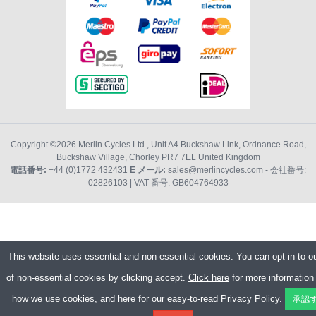
Copyright ©2026
Merlin Cycles Ltd., Unit A4 Buckshaw Link, Ordnance Road,
Buckshaw Village, Chorley PR7 7EL United Kingdom
電話番号:
+44 (0)1772 432431
E メール:
sales@merlincycles.com
- 会社番号:
02826103
| VAT 番号:
GB604764933
This website uses essential and non-essential cookies. You can opt-in to o
of non-essential cookies by clicking accept.
Click here
for more information
how we use cookies, and
here
for our easy-to-read Privacy Policy.