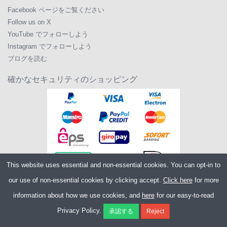
Facebook ページをご覧ください
Follow us on X
YouTube でフォローしよう
Instagram でフォローしよう
ブログを読む
確かなセキュリティのショッピング
This website uses essential and non-essential cookies. You can opt-in to
our use of non-essential cookies by clicking accept.
Click here
for more
information about how we use cookies, and
here
for our easy-to-read
Copyright ©2026
Merlin Cycles Ltd., Unit A4 Buckshaw Link, Ordnance Road,
Privacy Policy.
Buckshaw Village, Chorley PR7 7EL United Kingdom
電話番号:
+44 (0)1772 432431
E メール:
sales@merlincycles.com
- 会社番号: