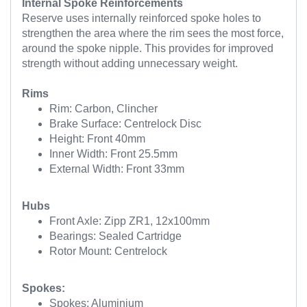
Internal Spoke Reinforcements
Reserve uses internally reinforced spoke holes to
strengthen the area where the rim sees the most force,
around the spoke nipple. This provides for improved
strength without adding unnecessary weight.
Rims
Rim: Carbon, Clincher
Brake Surface: Centrelock Disc
Height: Front 40mm
Inner Width: Front 25.5mm
External Width: Front 33mm
Hubs
Front Axle: Zipp ZR1, 12x100mm
Bearings: Sealed Cartridge
Rotor Mount: Centrelock
Spokes:
Spokes: Aluminium