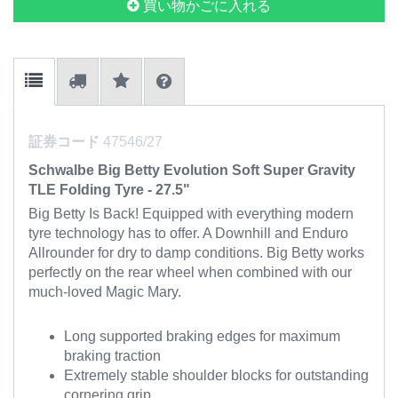
買い物かごに入れる
証券コード
47546/27
Schwalbe Big Betty Evolution Soft Super Gravity
TLE Folding Tyre - 27.5"
Big Betty Is Back! Equipped with everything modern
tyre technology has to offer. A Downhill and Enduro
Allrounder for dry to damp conditions. Big Betty works
perfectly on the rear wheel when combined with our
much-loved Magic Mary.
Long supported braking edges for maximum
braking traction
Extremely stable shoulder blocks for outstanding
cornering grip