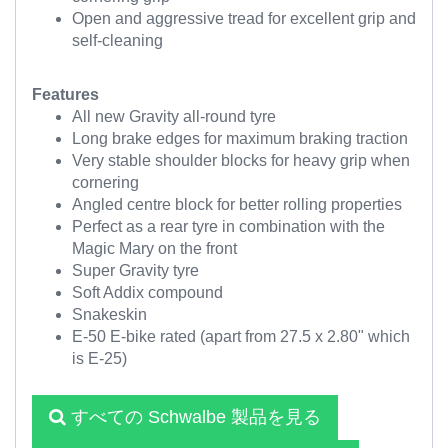
Open and aggressive tread for excellent grip and
self-cleaning
Features
All new Gravity all-round tyre
Long brake edges for maximum braking traction
Very stable shoulder blocks for heavy grip when
cornering
Angled centre block for better rolling properties
Perfect as a rear tyre in combination with the
Magic Mary on the front
Super Gravity tyre
Soft Addix compound
Snakeskin
E-50 E-bike rated (apart from 27.5 x 2.80" which
is E-25)
すべての Schwalbe 製品を見る