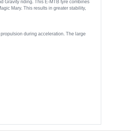
nd Gravity riding. This E-MTB tyre combines
ic Mary. This results in greater stability,
 propulsion during acceleration. The large