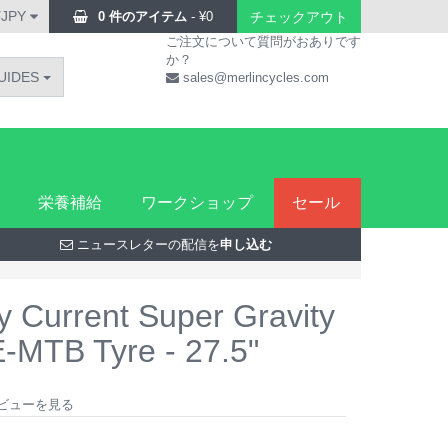
¥JPY
0 件のアイテム
-
¥
0
チェックアウト
ご注文について質問がおありです
か？
UIDES
sales@merlincycles.com
栄養補給
ワークショップ
セール
ニュースレターの配信を
申し込む
 Current Super Gravity
E-MTB Tyre - 27.5"
のレビューを見る