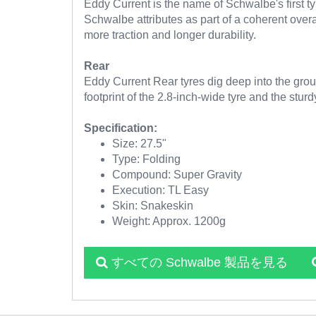
Eddy Current is the name of Schwalbe's first t
Schwalbe attributes as part of a coherent overa
more traction and longer durability.
Rear
Eddy Current Rear tyres dig deep into the grou
footprint of the 2.8-inch-wide tyre and the stur
Specification:
Size: 27.5"
Type: Folding
Compound: Super Gravity
Execution: TL Easy
Skin: Snakeskin
Weight: Approx. 1200g
すべての Schwalbe 製品を見る