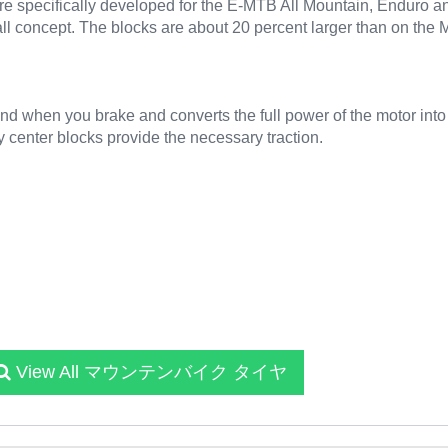
yre specifically developed for the E-MTB All Mountain, Enduro a
ll concept. The blocks are about 20 percent larger than on the Mag
nd when you brake and converts the full power of the motor into
dy center blocks provide the necessary traction.
View All マウンテンバイク タイヤ