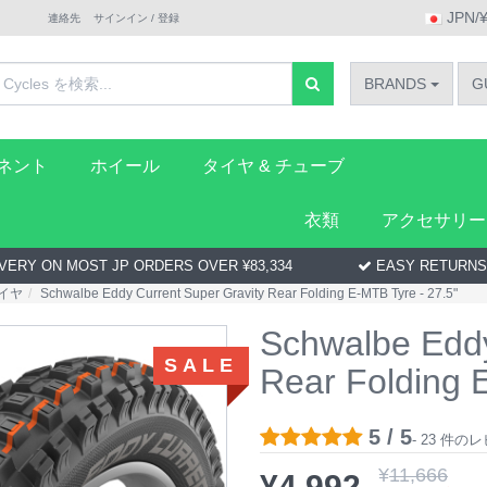
JPN/
連絡先
サインイン / 登録
BRANDS
G
ーネント
ホイール
タイヤ & チューブ
衣類
アクセサリー
VERY ON MOST JP ORDERS OVER ¥83,334
EASY RETURNS
イヤ
Schwalbe Eddy Current Super Gravity Rear Folding E-MTB Tyre - 27.5"
Schwalbe Eddy
SALE
Rear Folding 
5 / 5
- 23 件
¥
11,666
¥
4,992