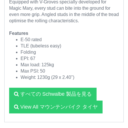
Equipped with V-Groves specially developed for
Magic Mary, every stud can bite into the ground for
even more grip. Angled studs in the middle of the tread
optimise the rolling characteristics.
Features
E-50 rated
TLE (tubeless easy)
Folding
EPI: 67
Max load: 125kg
Max PSI: 50
Weight: 1230g (29 x 2.40")
すべての Schwalbe 製品を見る
View All マウンテンバイク タイヤ