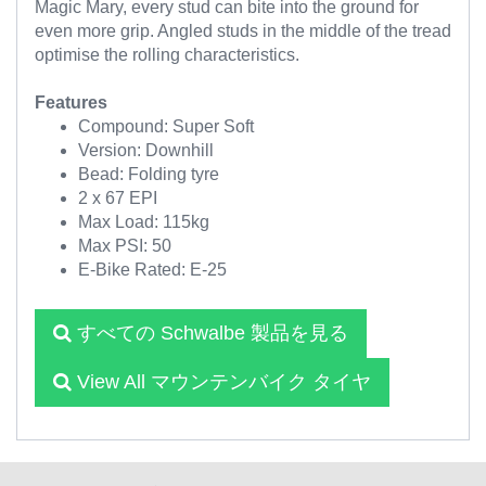
Magic Mary, every stud can bite into the ground for
even more grip. Angled studs in the middle of the tread
optimise the rolling characteristics.
Features
Compound: Super Soft
Version: Downhill
Bead: Folding tyre
2 x 67 EPI
Max Load: 115kg
Max PSI: 50
E-Bike Rated: E-25
すべての Schwalbe 製品を見る
View All マウンテンバイク タイヤ