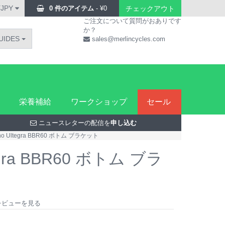
¥JPY
0 件のアイテム
-
¥
0
チェックアウト
ご注文について質問がおありです
か？
UIDES
sales@merlincycles.com
栄養補給
ワークショップ
セール
ニュースレターの配信を
申し込む
no Ultegra BBR60 ボトム ブラケット
tegra BBR60 ボトム ブラ
件のレビューを見る