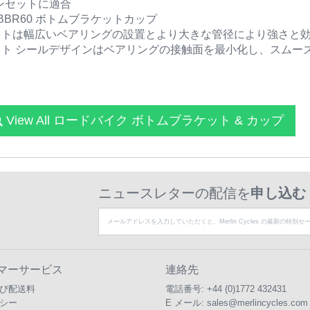
チェーンセットに適合
o BBR60 ボトムブラケットカップ
ed ボトムブラケットは幅広いベアリングの設置とより大きな管径により強
ted ボトムブラケット シールデザインはベアリングの接触面を最小化し、
View All ロードバイク ボトムブラケット & カップ
ニュースレターの配信を
申し込む
マーサービス
連絡先
び配送料
電話番号:
+44 (0)1772 432431
シー
E メール:
sales@merlincycles.com