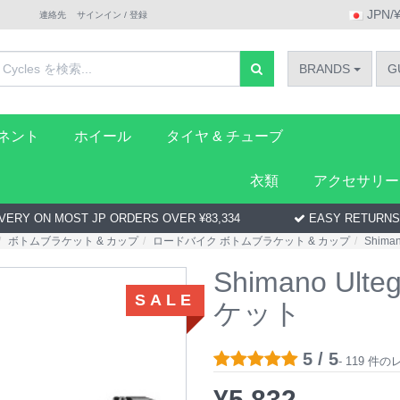
JPN/
連絡先
サインイン / 登録
BRANDS
G
ーネント
ホイール
タイヤ & チューブ
衣類
アクセサリー
VERY ON MOST JP ORDERS OVER ¥83,334
EASY RETURNS
ボトムブラケット & カップ
ロードバイク ボトムブラケット & カップ
Shima
Shimano Ul
SALE
ケット
5 / 5
- 119 
¥
5,832