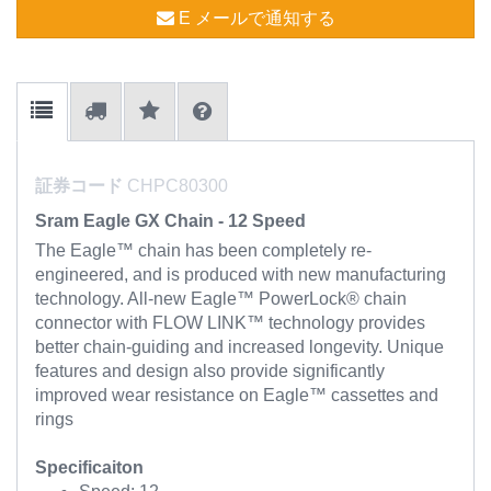
E メールで通知する
証券コード
CHPC80300
Sram Eagle GX Chain - 12 Speed
The Eagle™ chain has been completely re-
engineered, and is produced with new manufacturing
technology. All-new Eagle™ PowerLock® chain
connector with FLOW LINK™ technology provides
better chain-guiding and increased longevity. Unique
features and design also provide significantly
improved wear resistance on Eagle™ cassettes and
rings
Specificaiton