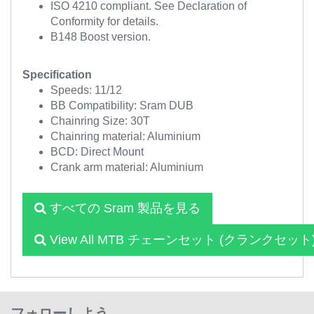
ISO 4210 compliant. See Declaration of
Conformity for details.
B148 Boost version.
Specification
Speeds: 11/12
BB Compatibility: Sram DUB
Chainring Size: 30T
Chainring material: Aluminium
BCD: Direct Mount
Crank arm material: Aluminium
すべての Sram 製品を見る
View All MTB チェーンセット (クランクセット
フォローしよう