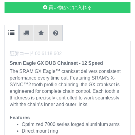
買い物かごに入れる
証券コード
00.6118.602
Sram Eagle GX DUB Chainset - 12 Speed
The SRAM GX Eagle™ crankset delivers consistent
performance every time out. Featuring SRAM’s X-
SYNC™2 tooth profile chainring, the GX crankset is
engineered for complete chain control. Each tooth’s
thickness is precisely controlled to work seamlessly
with the chain’s inner and outer links.
Features
Optimized 7000 series forged aluminium arms
Direct mount ring