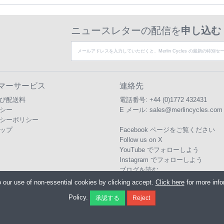
ニュースレターの配信を
申し込む
マーサービス
連絡先
び配送料
電話番号:
+44 (0)1772 432431
シー
E メール:
sales@merlincycles.com
シーポリシー
ップ
Facebook ページをご覧ください
Follow us on X
YouTube でフォローしよう
Instagram でフォローしよう
ブログを読む
o our use of non-essential cookies by clicking accept.
Click here
for more inf
Policy.
 Cycles Ltd., Unit A4 Buckshaw Link, Ordnance Road, Buckshaw Village, Chorley
0)1772 432431
E メール:
sales@merlincycles.com
- 会社番号:
02826103
| VAT 番号