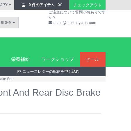
¥JPY
0 件のアイテム
-
¥
0
チェックアウト
ご注文について質問がおありです
か？
UIDES
sales@merlincycles.com
栄養補給
ワークショップ
セール
ニュースレターの配信を
申し込む
rake Set
nt And Rear Disc Brake