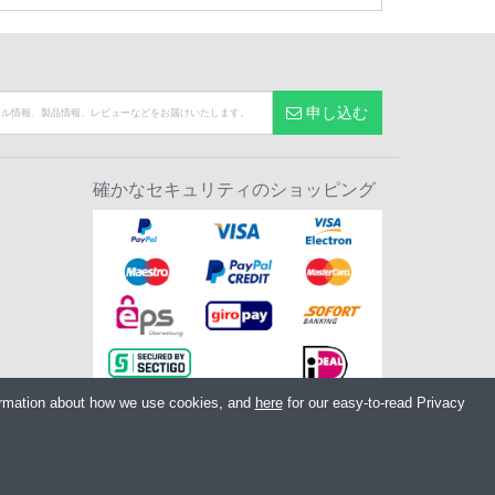
申し込む
確かなセキュリティのショッピング
ormation about how we use cookies, and
here
for our easy-to-read Privacy
 PR7 7EL United Kingdom
:
GB604764933