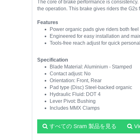
The core of brake performance is consistency. 
the operation. This brake gives riders the G2
Features
Power organic pads give riders both feel 
Engineered for easy installation and ma
Tools-free reach adjust for quick personal
Specification
Blade Material: Aluminium - Stamped
Contact adjust: No
Orientation: Front, Rear
Pad type (Disc)
Steel-backed organic
Hydraulic Fluid: DOT 4
Lever Pivot: Bushing
Includes MMX Clamps
すべての Sram 製品を見る
V