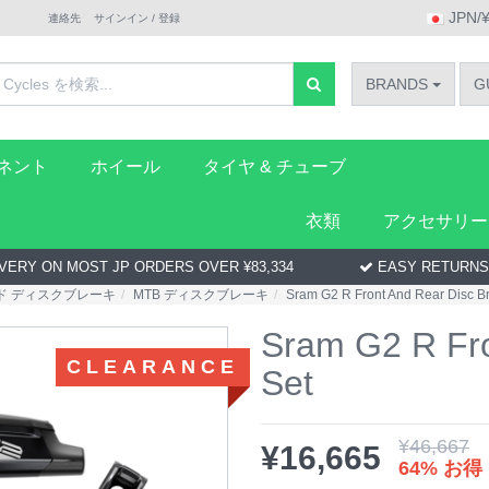
JPN/
連絡先
サインイン / 登録
BRANDS
G
ーネント
ホイール
タイヤ & チューブ
衣類
アクセサリー
VERY ON MOST JP ORDERS OVER ¥83,334
EASY RETURNS
ド ディスクブレーキ
MTB ディスクブレーキ
Sram G2 R Front And Rear Disc B
Sram G2 R Fro
CLEARANCE
Set
¥
46,667
¥
16,665
64% お得