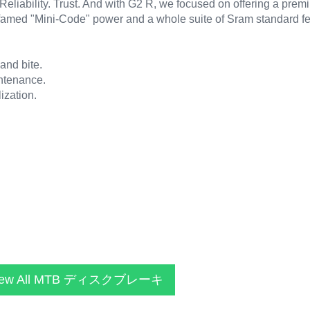
Reliability. Trust. And with G2 R, we focused on offering a pre
s famed "Mini-Code" power and a whole suite of Sram standard fe
and bite.
intenance.
ization.
iew All MTB ディスクブレーキ