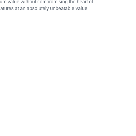
mium value without compromising the heart of
atures at an absolutely unbeatable value.