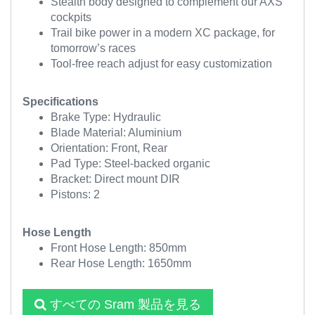
Stealth body designed to complement our AXS
cockpits
Trail bike power in a modern XC package, for
tomorrow’s races
Tool-free reach adjust for easy customization
Specifications
Brake Type: Hydraulic
Blade Material: Aluminium
Orientation: Front, Rear
Pad Type: Steel-backed organic
Bracket: Direct mount DIR
Pistons: 2
Hose Length
Front Hose Length: 850mm
Rear Hose Length: 1650mm
すべての Sram 製品を見る