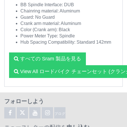
BB Spindle Interface: DUB
Chainring material: Aluminum
Guard: No Guard
Crank arm material: Aluminum
Color (Crank arm): Black
Power Meter Type: Spindle
Hub Spacing Compatibility: Standard 142mm
すべての Sram 製品を見る
View All ロードバイク チェーンセット (クラ
フォローしよう
ブログ