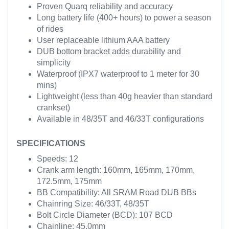
Proven Quarq reliability and accuracy
Long battery life (400+ hours) to power a season
of rides
User replaceable lithium AAA battery
DUB bottom bracket adds durability and
simplicity
Waterproof (IPX7 waterproof to 1 meter for 30
mins)
Lightweight (less than 40g heavier than standard
crankset)
Available in 48/35T and 46/33T configurations
SPECIFICATIONS
Speeds: 12
Crank arm length: 160mm, 165mm, 170mm,
172.5mm, 175mm
BB Compatibility: All SRAM Road DUB BBs
Chainring Size: 46/33T, 48/35T
Bolt Circle Diameter (BCD): 107 BCD
Chainline: 45.0mm