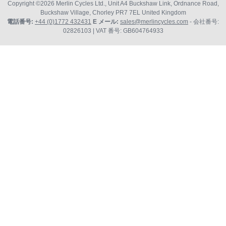
Copyright ©2026
Merlin Cycles Ltd., Unit A4 Buckshaw Link, Ordnance Road,
Buckshaw Village, Chorley PR7 7EL United Kingdom
電話番号:
+44 (0)1772 432431
E メール:
sales@merlincycles.com
- 会社番号:
02826103
| VAT 番号:
GB604764933