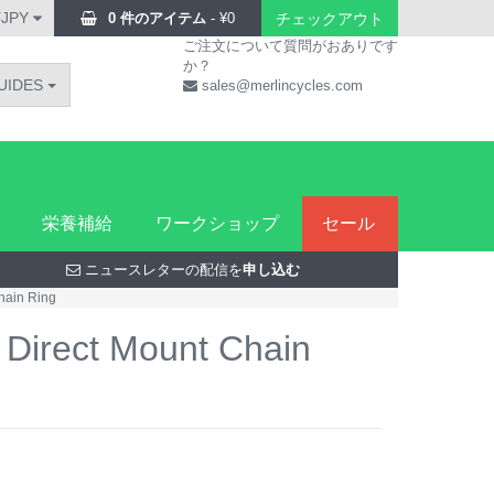
¥JPY
0 件のアイテム
-
¥
0
チェックアウト
ご注文について質問がおありです
か？
UIDES
sales@merlincycles.com
栄養補給
ワークショップ
セール
ニュースレターの配信を
申し込む
hain Ring
Direct Mount Chain