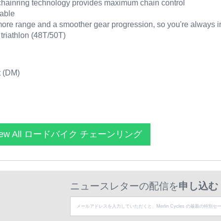
hainring technology provides maximum chain control
rable
re range and a smoother gear progression, so you're always in 
triathlon (48T/50T)
t (DM)
iew All ロードバイク チェーンリング
ニュースレターの配信を
申し込む