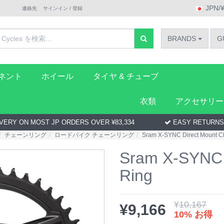
JPN/
連絡先
サインイン / 登録
BRANDS
G
ーネント
ホイール
タイヤ & チューブ
衣類
アクセサリー
VERY ON MOST JP ORDERS OVER ¥83,334
EASY RETURNS
チェーンリング
ロードバイク チェーンリング
Sram X-SYNC Direct Mount C
Sram X-SYNC 
Ring
¥
10,167
¥
9,166
10% お得