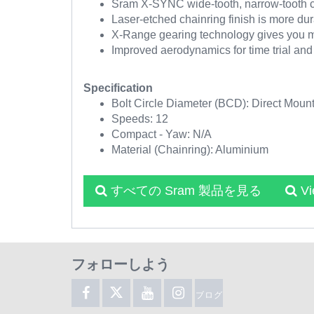
Sram X-SYNC wide-tooth, narrow-tooth c
Laser-etched chainring finish is more du
X-Range gearing technology gives you mo
Improved aerodynamics for time trial and 
Specification
Bolt Circle Diameter (BCD): Direct Moun
Speeds: 12
Compact - Yaw: N/A
Material (Chainring): Aluminium
すべての Sram 製品を見る
V
フォローしよう
ブログ