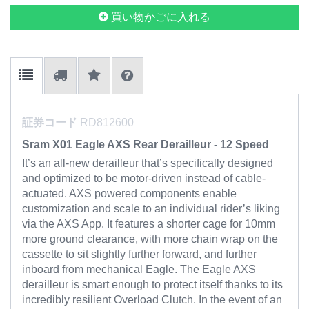
買い物かごに入れる
証券コード
RD812600
Sram X01 Eagle AXS Rear Derailleur - 12 Speed
It’s an all-new derailleur that’s specifically designed
and optimized to be motor-driven instead of cable-
actuated. AXS powered components enable
customization and scale to an individual rider’s liking
via the AXS App. It features a shorter cage for 10mm
more ground clearance, with more chain wrap on the
cassette to sit slightly further forward, and further
inboard from mechanical Eagle. The Eagle AXS
derailleur is smart enough to protect itself thanks to its
incredibly resilient Overload Clutch. In the event of an