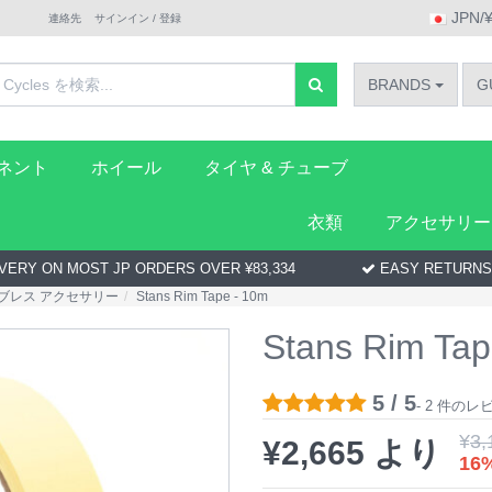
JPN/
連絡先
サインイン / 登録
BRANDS
G
ーネント
ホイール
タイヤ & チューブ
衣類
アクセサリー
VERY ON MOST JP ORDERS OVER ¥83,334
EASY RETURNS
ブレス アクセサリー
Stans Rim Tape - 10m
Stans Rim Tap
5 / 5
- 2 件の
¥
3,
¥
2,665
より
16