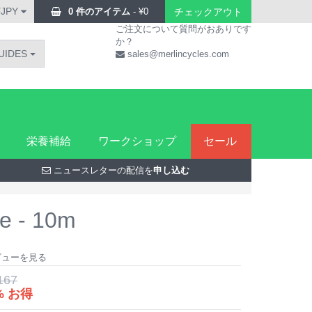
¥JPY
0 件のアイテム
-
¥
0
チェックアウト
ご注文について質問がおありです
か？
UIDES
sales@merlincycles.com
栄養補給
ワークショップ
セール
ニュースレターの配信を
申し込む
e - 10m
レビューを見る
167
% お得