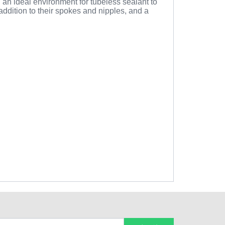
 an ideal environment for tubeless sealant to
 addition to their spokes and nipples, and a