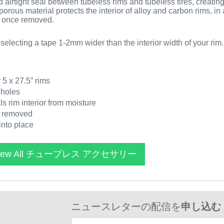
airtight seal between tubeless rims and tubeless tires, creating
orous material protects the interior of alloy and carbon rims, in
d once removed.
electing a tape 1-2mm wider than the interior width of your rim.
 5 x 27.5” rims
 holes
s rim interior from moisture
e removed
into place
iew All チューブレス アクセサリー
ニュースレターの配信を
申し込む