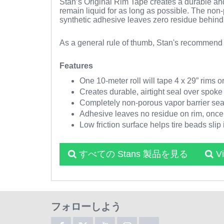
Stan’s Original Rim Tape creates a durable and 
remain liquid for as long as possible. The non-p
synthetic adhesive leaves zero residue behin
As a general rule of thumb, Stan's recommend s
Features
One 10-meter roll will tape 4 x 29” rims or
Creates durable, airtight seal over spoke
Completely non-porous vapor barrier seal
Adhesive leaves no residue on rim, onc
Low friction surface helps tire beads slip 
すべての Stans 製品を見る
V
フォローしよう