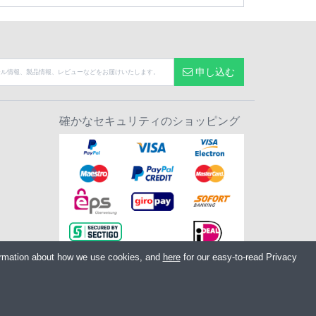
申し込む
確かなセキュリティのショッピング
ormation about how we use cookies, and
here
for our easy-to-read Privacy
 PR7 7EL United Kingdom
:
GB604764933