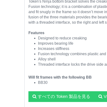
Token's Ninja bottom bracket solves the creakin
Fusion technology; it is a combination of plast
and fit snugly in the frame so it doesn’t move 
fusion of the three materials provides the bear
with a threaded interface, so the right and left
Features
Designed to reduce creaking
Improves bearing life
Increases stiffness
Fusion technology combines plastic and 
Alloy shell
Threaded interface locks the drive side a
Will fit frames with the following BB
BB30
すべての Token 製品を見る
V