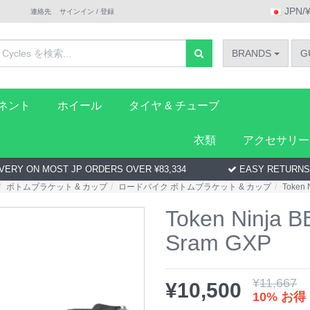
JPN/
連絡先
サインイン / 登録
BRANDS
G
ーネント
ホイール
タイヤ & チューブ
衣類
アクセサリー
VERY ON MOST JP ORDERS OVER ¥83,334
EASY RETURNS
ボトムブラケット & カップ
ロードバイク ボトムブラケット & カップ
Token 
Token Ninja B
Sram GXP
¥
11,667
¥
10,500
10% お得