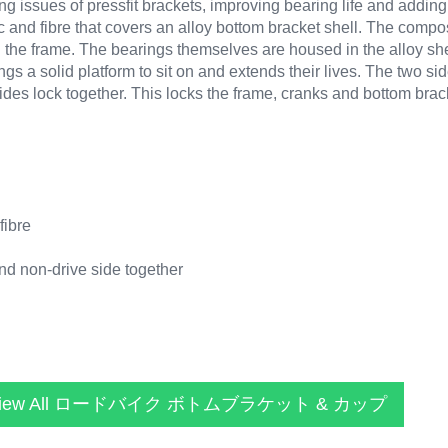
g issues of pressfit brackets, improving bearing life and adding s
ic and fibre that covers an alloy bottom bracket shell. The compo
in the frame. The bearings themselves are housed in the alloy she
ings a solid platform to sit on and extends their lives. The two 
 sides lock together. This locks the frame, cranks and bottom bra
fibre
nd non-drive side together
iew All ロードバイク ボトムブラケット & カップ