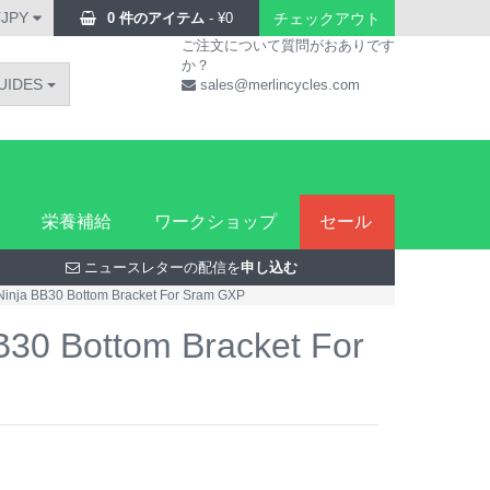
¥JPY
0 件のアイテム
-
¥
0
チェックアウト
ご注文について質問がおありです
か？
UIDES
sales@merlincycles.com
栄養補給
ワークショップ
セール
ニュースレターの配信を
申し込む
Ninja BB30 Bottom Bracket For Sram GXP
B30 Bottom Bracket For