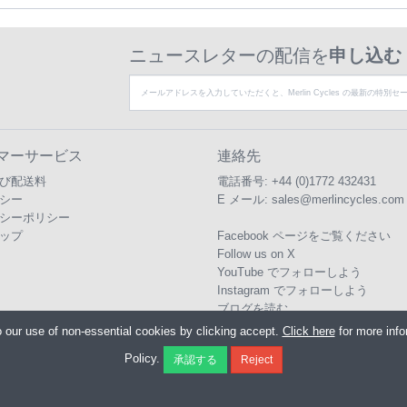
ニュースレターの配信を
申し込む
マーサービス
連絡先
び配送料
電話番号:
+44 (0)1772 432431
シー
E メール:
sales@merlincycles.com
シーポリシー
ップ
Facebook ページをご覧ください
Follow us on X
YouTube でフォローしよう
Instagram でフォローしよう
ブログを読む
o our use of non-essential cookies by clicking accept.
Click here
for more inf
Policy.
 Cycles Ltd., Unit A4 Buckshaw Link, Ordnance Road, Buckshaw Village, Chorley
0)1772 432431
E メール:
sales@merlincycles.com
- 会社番号:
02826103
| VAT 番号