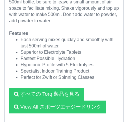
500ml bottle, be sure to leave a small amount of air
space to facilitate mixing. Shake vigorously and top up
with water to make 500ml. Don’t add water to powder,
add powder to water.
Features
Each serving mixes quickly and smoothly with
just 500ml of water.
Superior to Electrolyte Tablets
Fastest Possible Hydration
Hypotonic Profile with 5 Electrolytes
Specialist Indoor Training Product
Perfect for Zwift or Spinning Classes
すべての Torq 製品を見る
View All スポーツエナジードリンク