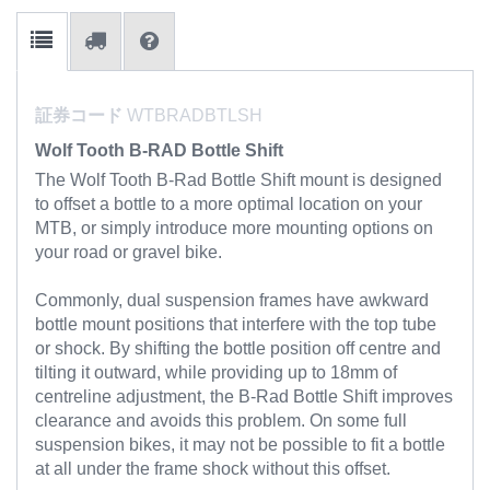
証券コード
WTBRADBTLSH
Wolf Tooth B-RAD Bottle Shift
The Wolf Tooth B-Rad Bottle Shift mount is designed
to offset a bottle to a more optimal location on your
MTB, or simply introduce more mounting options on
your road or gravel bike.
Commonly, dual suspension frames have awkward
bottle mount positions that interfere with the top tube
or shock. By shifting the bottle position off centre and
tilting it outward, while providing up to 18mm of
centreline adjustment, the B-Rad Bottle Shift improves
clearance and avoids this problem. On some full
suspension bikes, it may not be possible to fit a bottle
at all under the frame shock without this offset.