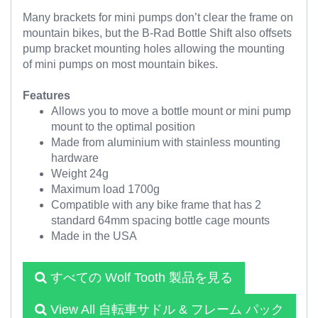
Many brackets for mini pumps don’t clear the frame on
mountain bikes, but the B-Rad Bottle Shift also offsets
pump bracket mounting holes allowing the mounting
of mini pumps on most mountain bikes.
Features
Allows you to move a bottle mount or mini pump
mount to the optimal position
Made from aluminium with stainless mounting
hardware
Weight 24g
Maximum load 1700g
Compatible with any bike frame that has 2
standard 64mm spacing bottle cage mounts
Made in the USA
すべての Wolf Tooth 製品を見る
View All 自転車サドル & フレーム パック