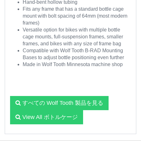
Hand-bent hollow tubing
Fits any frame that has a standard bottle cage
mount with bolt spacing of 64mm (most modern
frames)
Versatile option for bikes with multiple bottle
cage mounts, full-suspension frames, smaller
frames, and bikes with any size of frame bag
Compatible with Wolf Tooth B-RAD Mounting
Bases to adjust bottle positioning even further
Made in Wolf Tooth Minnesota machine shop
すべての Wolf Tooth 製品を見る
View All ボトルケージ