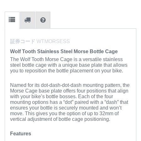
証券コード
WTMORSESS
Wolf Tooth Stainless Steel Morse Bottle Cage
The Wolf Tooth Morse Cage is a versatile stainless
steel bottle cage with a unique base plate that allows
you to reposition the bottle placement on your bike.
Named for its dot-dash-dot-dash mounting pattern, the
Morse Cage base plate offers four positions that align
with your bike’s bottle bosses. Each of the four
mounting options has a “dot” paired with a “dash” that
ensures your bottle is securely mounted and won’t
move. This gives you the option of up to 32mm of
vertical adjustment of bottle cage positioning.
Features