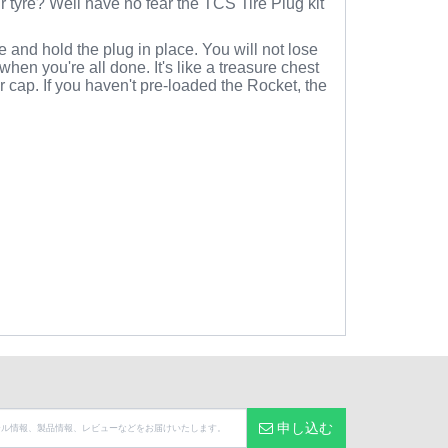
 tyre? Well have no fear the TCS Tire Plug kit
 and hold the plug in place. You will not lose
when you're all done. It's like a treasure chest
 cap. If you haven't pre-loaded the Rocket, the
申し込む