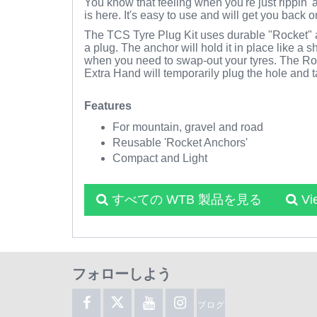
You know that feeling when you're just rippin'
is here. It's easy to use and will get you back 
The TCS Tyre Plug Kit uses durable "Rocket" anc
a plug. The anchor will hold it in place like a s
when you need to swap-out your tyres. The Rock
Extra Hand will temporarily plug the hole and 
Features
For mountain, gravel and road
Reusable 'Rocket Anchors'
Compact and Light
すべての WTB 製品を見る
Vi
フォローしよう
ブログ