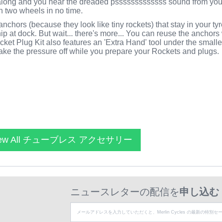
 along and you hear the dreaded psssssssssssss sound from your
on two wheels in no time.
hors (because they look like tiny rockets) that stay in your tyre
hip at dock. But wait... there's more... You can reuse the anchors 
et Plug Kit also features an 'Extra Hand' tool under the smaller
take the pressure off while you prepare your Rockets and plugs.
ew All チューブレス アクセサリー
ニュースレターの配信を
申し込む