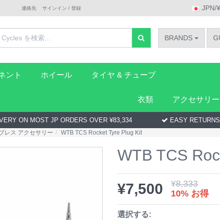
JPN/
連絡先
サインイン / 登録
BRANDS
G
ーネント
ホイール
タイヤ & チューブ
衣類
アクセサリー
VERY ON MOST JP ORDERS OVER ¥83,334
EASY RETURNS
ブレス アクセサリー
WTB TCS Rocket Tyre Plug Kit
WTB TCS Rocke
¥
8,333
¥
7,500
10% お得
選択する: