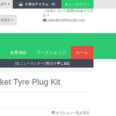
¥JPY
0 件のアイテム
-
¥
0
チェックアウト
ご注文について質問がおありです
か？
UIDES
sales@merlincycles.com
栄養補給
ワークショップ
セール
ニュースレターの配信を
申し込む
t Tyre Plug Kit
オプション一覧を見る