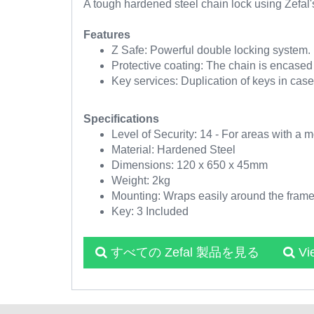
A tough hardened steel chain lock using Zefal'
Features
Z Safe: Powerful double locking system. 
Protective coating: The chain is encased i
Key services: Duplication of keys in case
Specifications
Level of Security: 14 - For areas with a mo
Material: Hardened Steel
Dimensions: 120 x 650 x 45mm
Weight: 2kg
Mounting: Wraps easily around the fram
Key: 3 Included
すべての Zefal 製品を見る
Vi