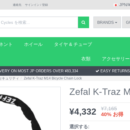
JPN/
連絡先
サインイン / 登録
BRANDS
G
ーネント
ホイール
タイヤ & チューブ
衣類
アクセサリー
VERY ON MOST JP ORDERS OVER ¥83,334
EASY RETURNS
 セキュリティ
Zefal K-Traz M14 Bicycle Chain Lock
Zefal K-Traz 
¥
7,165
¥
4,332
40% お得
選択する: