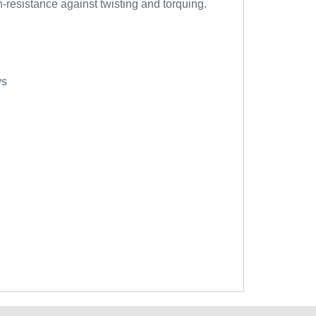
-resistance against twisting and torquing.
ys