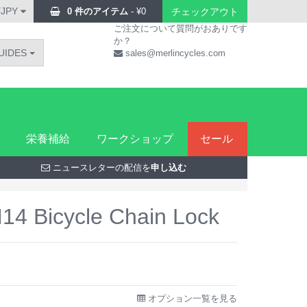
¥JPY
0 件のアイテム
-
¥
0
チェックアウト
ご注文について質問がおありです
か？
UIDES
sales@merlincycles.com
栄養補給
ワークショップ
セール
ニュースレターの配信を
申し込む
M14 Bicycle Chain Lock
オプション一覧を見る