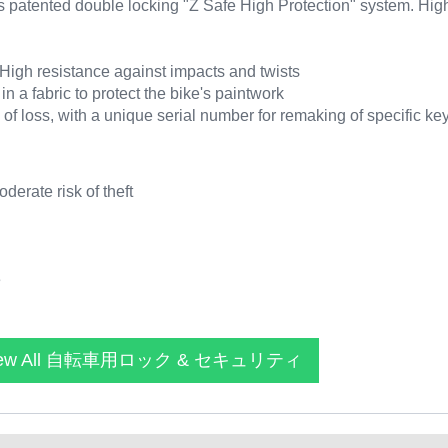
s patented double locking "Z Safe High Protection" system. High
High resistance against impacts and twists
n a fabric to protect the bike's paintwork
 of loss, with a unique serial number for remaking of specific ke
derate risk of theft
e
ew All 自転車用ロック & セキュリティ