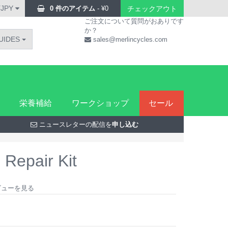
¥JPY
0 件のアイテム
-
¥
0
チェックアウト
ご注文について質問がおありです
か？
UIDES
sales@merlincycles.com
栄養補給
ワークショップ
セール
ニュースレターの配信を
申し込む
 Repair Kit
レビューを見る