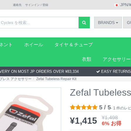
JPN/
連絡先
サインイン / 登録
BRANDS
G
ーネント
ホイール
タイヤ & チューブ
衣類
アクセサリー
VERY ON MOST JP ORDERS OVER ¥83,334
EASY RETURNS
ブレス アクセサリー
Zefal Tubeless Repair Kit
Zefal Tubeless
5 / 5
- 1 件の
¥
1,498
¥
1,415
6% お得