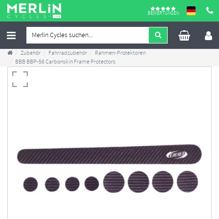
BEWERTUNGEN
Zubehör
Fahrradzubehör
Rahmen-Protektoren
BBB BBP-56 Carbonskin Frame Protectors