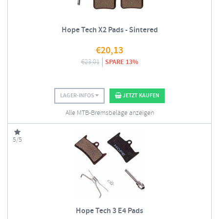
Hope Tech X2 Pads - Sintered
€
20,13
€
23,01
SPARE 13%
LAGER-INFOS
JETZT KAUFEN
Alle MTB-Bremsbeläge anzeigen
5/5
Hope Tech 3 E4 Pads