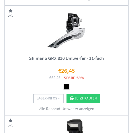
5/5
Shimano GRX 810 Umwerfer - 11-fach
€
26,45
€
63,26
SPARE 58%
LAGER-INFOS
JETZT KAUFEN
Alle Rennrad-Umwerfer anzeigen
5/5