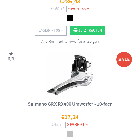
€
286,43
€
460,13
SPARE 38%
LAGER-INFOS
JETZT KAUFEN
Alle Rennrad-Umwerfer anzeigen
5/5
Shimano GRX RX400 Umwerfer - 10-fach
€
17,24
€
43,70
SPARE 61%