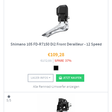
Shimano 105 FD-R7150 Di2 Front Derailleur - 12 Speed
€
109,28
€
172,55
SPARE 37%
LAGER-INFOS
JETZT KAUFEN
Alle Rennrad-Umwerfer anzeigen
5/5