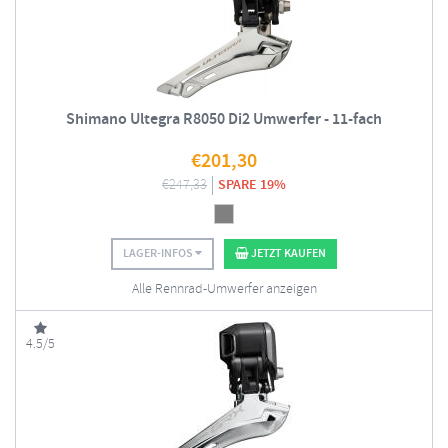
Shimano Ultegra R8050 Di2 Umwerfer - 11-fach
€
201,30
€
247,33
SPARE 19%
LAGER-INFOS
JETZT KAUFEN
Alle Rennrad-Umwerfer anzeigen
4.5/5