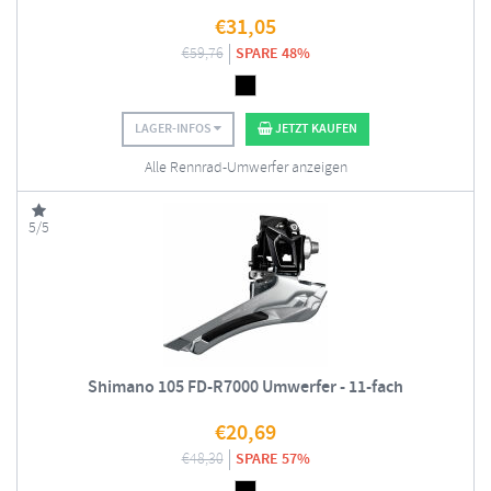
€
31,05
€
59,76
SPARE 48%
LAGER-INFOS
JETZT KAUFEN
Alle Rennrad-Umwerfer anzeigen
5/5
Shimano 105 FD-R7000 Umwerfer - 11-fach
€
20,69
€
48,30
SPARE 57%