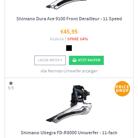
Shimano Dura Ace 9100 Front Derailleur - 11 Speed
€
45,95
€
126,53
SPARE 64%
LAGER-INFOS
JETZT KAUFEN
Alle Rennrad-Umwerfer anzeigen
5/5
Shimano Ultegra FD-R8000 Umwerfer - 11-fach