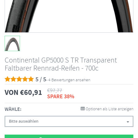
Continental GP5000 S TR Transparent
Faltbarer Rennrad-Reifen - 700c
5 / 5
- 4 Bewertungen ansehen
€
97,77
VON
€
60,91
SPARE 38%
WÄHLE:
Optionen als Liste anzeigen
Bitte auswählen