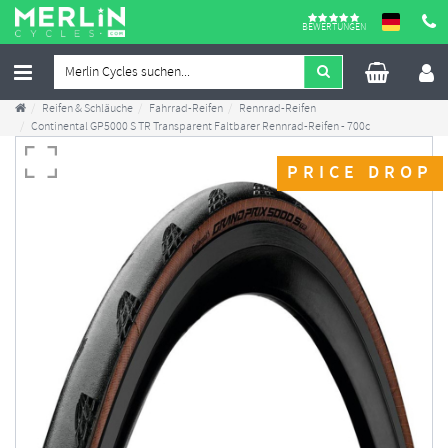
BEWERTUNGEN
Reifen & Schläuche
Fahrrad-Reifen
Rennrad-Reifen
Continental GP5000 S TR Transparent Faltbarer Rennrad-Reifen - 700c
PRICE DROP