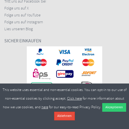
Tritt uns auf Facebook bei
Folge uns auf X
Folge uns auf YouTube
Folge uns auf Instagram
Lies unseren Blog
SICHER EINKAUFEN
This website uses essential and non-essential cookies. You can opt-in to our use of
non-essential cookies by clicking accept.
Click here
for more information about
how we use cookies, and
here
for our easy-to-read Privacy Policy.
Copyright ©2026
Merlin Cycles Ltd., Unit A4 Buckshaw Link, Ordnance Road, Buckshaw
Village, Chorley PR7 7EL United Kingdom
Tel.:
E-Mail:
+44 (0)1772 432431
sales@merlincycles.com
- Nummer des Unternehmens:
02826103
| Umsatzsteueridentifikationsnummer:
GB604764933