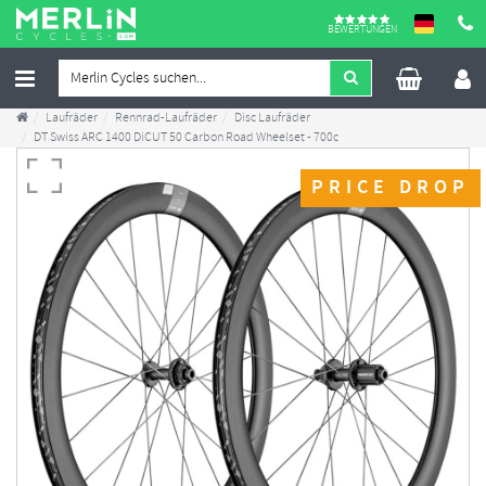
BEWERTUNGEN
Laufräder
Rennrad-Laufräder
Disc Laufräder
DT Swiss ARC 1400 DiCUT 50 Carbon Road Wheelset - 700c
PRICE DROP