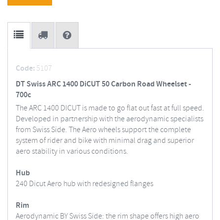
Code:
5107
DT Swiss ARC 1400 DiCUT 50 Carbon Road Wheelset -
700c
The ARC 1400 DICUT is made to go flat out fast at full speed.
Developed in partnership with the aerodynamic specialists
from Swiss Side. The Aero wheels support the complete
system of rider and bike with minimal drag and superior
aero stability in various conditions.
Hub
240 Dicut Aero hub with redesigned flanges
Rim
Aerodynamic BY Swiss Side: the rim shape offers high aero