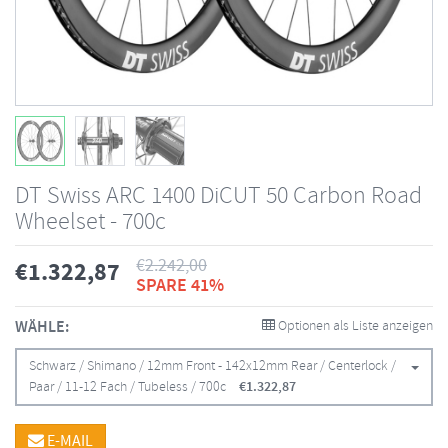
DT Swiss ARC 1400 DiCUT 50 Carbon Road
Wheelset - 700c
€
2.242,00
€
1.322,87
SPARE 41%
WÄHLE:
Optionen als Liste anzeigen
Schwarz / Shimano / 12mm Front - 142x12mm Rear / Centerlock /
Paar / 11-12 Fach / Tubeless / 700c
€
1.322,87
E-MAIL