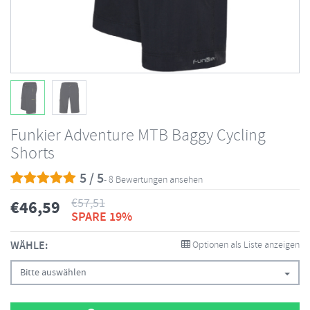
Funkier Adventure MTB Baggy Cycling
Shorts
5 / 5
- 8 Bewertungen ansehen
€
57,51
€
46,59
SPARE 19%
WÄHLE:
Optionen als Liste anzeigen
Bitte auswählen