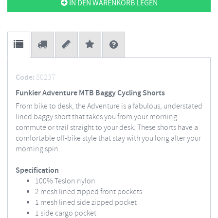
IN DEN WARENKORB LEGEN
Code:
80237
Funkier Adventure MTB Baggy Cycling Shorts
From bike to desk, the Adventure is a fabulous, understated
lined baggy short that takes you from your morning
commute or trail straight to your desk. These shorts have a
comfortable off-bike style that stay with you long after your
morning spin.
Specification
100% Teslon nylon
2 mesh lined zipped front pockets
1 mesh lined side zipped pocket
1 side cargo pocket