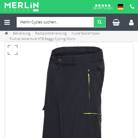
BEWERTUNGEN
Bekleidung
Radsportbekleidung
Kurze Radlerhosen
Funkier Adventure MTB Baggy Cycling Shorts