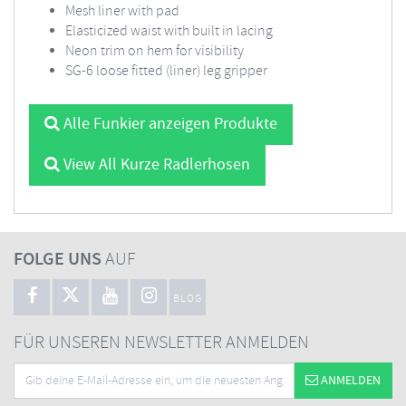
Mesh liner with pad
Elasticized waist with built in lacing
Neon trim on hem for visibility
SG-6 loose fitted (liner) leg gripper
Alle Funkier anzeigen Produkte
View All Kurze Radlerhosen
FOLGE UNS
AUF
BLOG
FÜR UNSEREN NEWSLETTER ANMELDEN
ANMELDEN