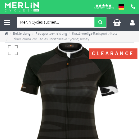
BEWERTUNGEN
Bekleidung
Radsportbekleidung
Kurzärmelige Radsporttrikots
Funkier Prima Pro Ladies Short Sleeve Cycling Jersey
CLEARANCE