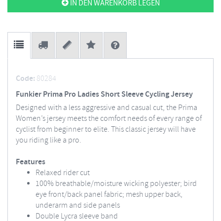
IN DEN WARENKORB LEGEN
Code:
80284
Funkier Prima Pro Ladies Short Sleeve Cycling Jersey
Designed with a less aggressive and casual cut, the Prima
Women’s jersey meets the comfort needs of every range of
cyclist from beginner to elite. This classic jersey will have
you riding like a pro.
Features
Relaxed rider cut
100% breathable/moisture wicking polyester; bird
eye front/back panel fabric; mesh upper back,
underarm and side panels
Double Lycra sleeve band