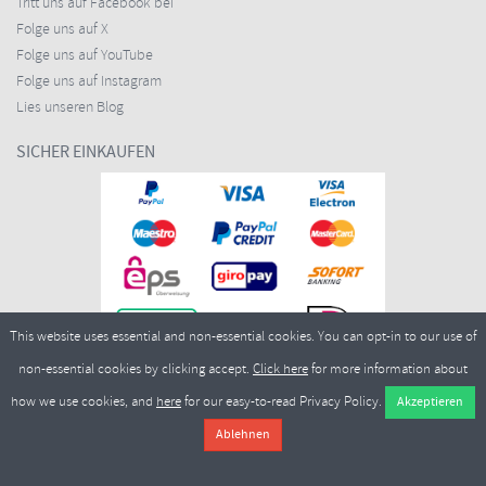
Tritt uns auf Facebook bei
Folge uns auf X
Folge uns auf YouTube
Folge uns auf Instagram
Lies unseren Blog
SICHER EINKAUFEN
This website uses essential and non-essential cookies. You can opt-in to our use of
non-essential cookies by clicking accept.
Click here
for more information about
how we use cookies, and
here
for our easy-to-read Privacy Policy.
Copyright ©2026
Merlin Cycles Ltd., Unit A4 Buckshaw Link, Ordnance Road, Buckshaw
Village, Chorley PR7 7EL United Kingdom
Tel.:
E-Mail:
+44 (0)1772 432431
sales@merlincycles.com
- Nummer des Unternehmens:
02826103
| Umsatzsteueridentifikationsnummer:
GB604764933