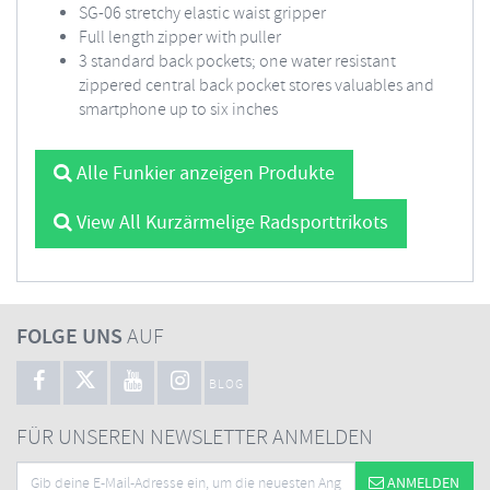
SG-06 stretchy elastic waist gripper
Full length zipper with puller
3 standard back pockets; one water resistant
zippered central back pocket stores valuables and
smartphone up to six inches
Alle Funkier anzeigen Produkte
View All Kurzärmelige Radsporttrikots
FOLGE UNS
AUF
BLOG
FÜR UNSEREN NEWSLETTER ANMELDEN
ANMELDEN