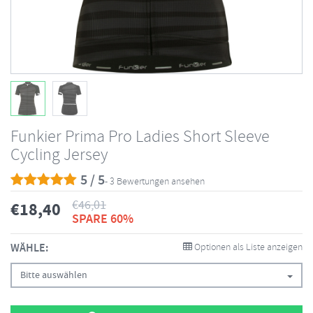
Funkier Prima Pro Ladies Short Sleeve
Cycling Jersey
5 / 5
- 3 Bewertungen ansehen
€
46,01
€
18,40
SPARE 60%
WÄHLE:
Optionen als Liste anzeigen
Bitte auswählen