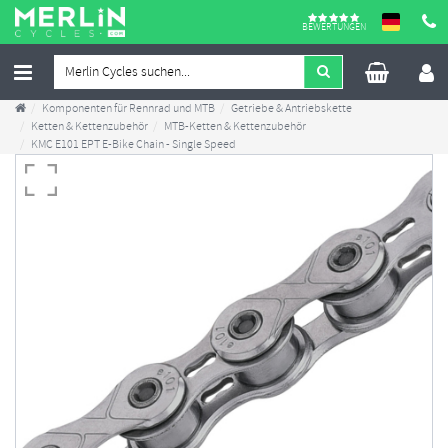
BEWERTUNGEN
Komponenten für Rennrad und MTB
Getriebe & Antriebskette
Ketten & Kettenzubehör
MTB-Ketten & Kettenzubehör
KMC E101 EPT E-Bike Chain - Single Speed