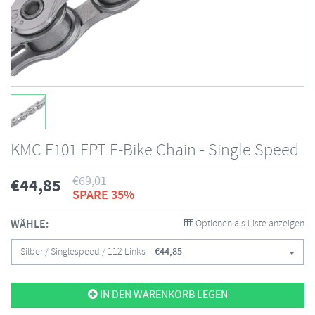
KMC E101 EPT E-Bike Chain - Single Speed
€
69,01
€
44,85
SPARE 35%
WÄHLE:
Optionen als Liste anzeigen
Silber / Singlespeed / 112 Links
€
44,85
IN DEN WARENKORB LEGEN