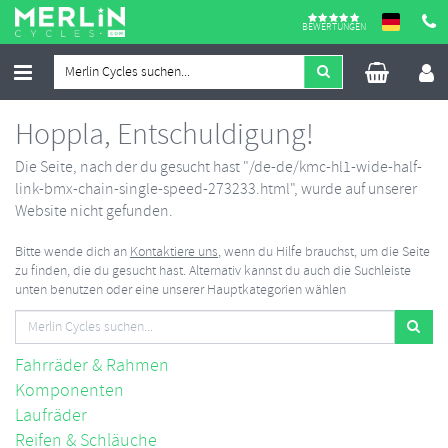
BEWERTUNGEN
Hoppla, Entschuldigung!
Die Seite, nach der du gesucht hast "/de-de/kmc-hl1-wide-half-
link-bmx-chain-single-speed-273233.html", wurde auf unserer
Website nicht gefunden.
Bitte wende dich an
Kontaktiere uns
, wenn du Hilfe brauchst, um die Seite
zu finden, die du gesucht hast. Alternativ kannst du auch die Suchleiste
unten benutzen oder eine unserer Hauptkategorien wählen
Fahrräder & Rahmen
Komponenten
Laufräder
Reifen & Schläuche