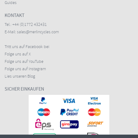
Guides
KONTAKT
Tel.:
+44 (0)1772 432431
E-Mail:
sales@merlincycles.com
Tritt uns auf Facebook bei
Folge uns auf X
Folge uns auf YouTube
Folge uns auf Instagram
Lies unseren Blog
SICHER EINKAUFEN