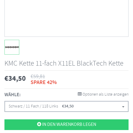
KMC Kette 11-fach X11EL BlackTech Kette
€
59,81
€
34,50
SPARE 42%
WÄHLE:
Optionen als Liste anzeigen
Schwarz / 11 Fach / 118 Links
€
34,50
IN DEN WARENKORB LEGEN