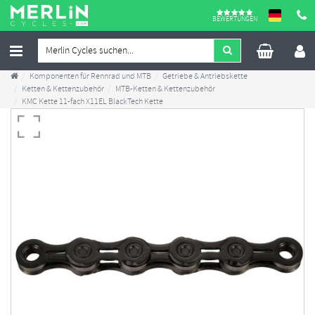
BEWERTUNGEN
Komponenten für Rennrad und MTB
Getriebe & Antriebskette
Ketten & Kettenzubehör
MTB-Ketten & Kettenzubehör
KMC Kette 11-fach X11EL BlackTech Kette