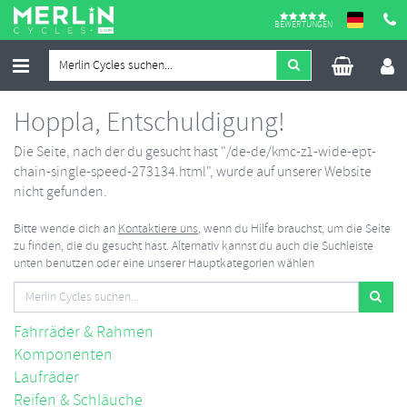
BEWERTUNGEN
Hoppla, Entschuldigung!
Die Seite, nach der du gesucht hast "/de-de/kmc-z1-wide-ept-
chain-single-speed-273134.html", wurde auf unserer Website
nicht gefunden.
Bitte wende dich an
Kontaktiere uns
, wenn du Hilfe brauchst, um die Seite
zu finden, die du gesucht hast. Alternativ kannst du auch die Suchleiste
unten benutzen oder eine unserer Hauptkategorien wählen
Fahrräder & Rahmen
Komponenten
Laufräder
Reifen & Schläuche