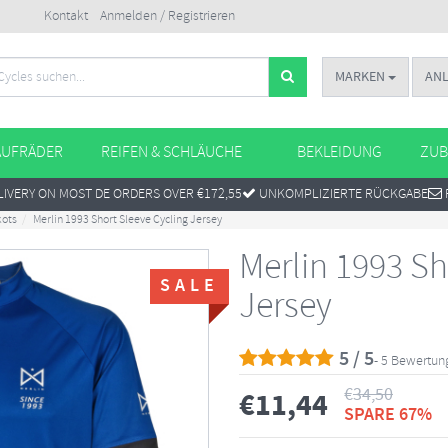
Kontakt
Anmelden / Registrieren
MARKEN
AN
AUFRÄDER
REIFEN & SCHLÄUCHE
BEKLEIDUNG
ZUB
IVERY ON MOST DE ORDERS OVER €172,55
UNKOMPLIZIERTE RÜCKGABE
kots
Merlin 1993 Short Sleeve Cycling Jersey
Merlin 1993 Sh
SALE
Jersey
5 / 5
- 5 Bewertu
€
34,50
€
11,44
SPARE 67%