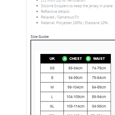
1/2 front zip for ventilation
Silcone Grippers to keep the jersey in place
Reflective details
Relaxed / Generous Fit
Material: Polyester 100% / Elastane 10%
Size Guide