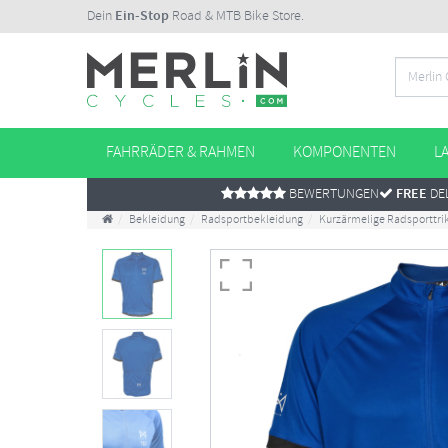
Dein
Ein-Stop
Road & MTB Bike Store.
FAHRRÄDER & RAHMEN
KOMPONENTEN
L
BEWERTUNGEN
FREE
DEL
Bekleidung
Radsportbekleidung
Kurzärmelige Radsporttri