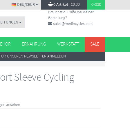
DEU/€EUR
0 Artikel
-
€
0,00
KASSE
Brauchst du Hilfe bei deiner
Bestellung?
LEITUNGEN
sales@merlincycles.com
EHÖR
ERNÄHRUNG
WERKSTATT
SALE
FÜR UNSEREN NEWSLETTER ANMELDEN
ort Sleeve Cycling
ngen ansehen