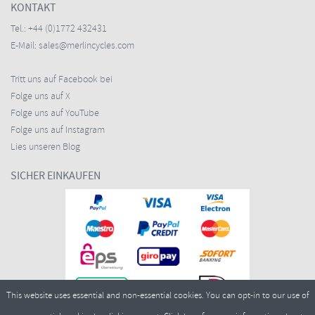
KONTAKT
Tel.:
+44 (0)1772 432431
E-Mail:
sales@merlincycles.com
Tritt uns auf Facebook bei
Folge uns auf X
Folge uns auf YouTube
Folge uns auf Instagram
Lies unseren Blog
SICHER EINKAUFEN
This website uses essential and non-essential cookies. You can opt-in to our use of