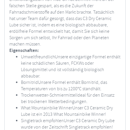
falschen Stelle gespart, als es die Zukunft der
Fahrradschmierstoffe auf den Markt brachte. Tatsächlich
hat unser Team dafür gesorgt, dass das C3 Dry Ceramic
Lube sicher ist, indem es eine biologisch abbaubare,
erdölfreie Formel entwickelt hat, damit Sie sich keine
Sorgen um sich selbst, Ihr Fahrrad oder den Planeten
machen müssen.
Eigenschaften:
UmweltfreundlichUnsere einzigartige Formel enthält
keine schädlichen Säuren, FCKWs oder
Lösungsmittel und ist vollständig biologisch
abbaubar.
BornitridUnsere Formel enthält Bornitrid, das
Temperaturen von bis zu 1200°C standhält.
Trockenwetter-SchmiermittelIdeal für den Einsatz
bei trockenen Wetterbedingungen.
What Mountainbike WinnerUnser C3 Ceramic Dry
Lube ist ein 2013 What Mountainbike Winner!
Singletrack empfohlenUnser C3 Ceramic Dry Lube
wurde von der Zeitschrift Singletrack empfohlen!