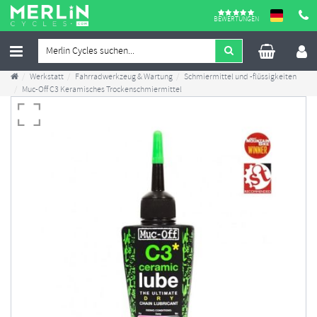
BEWERTUNGEN
Werkstatt
Fahrradwerkzeug & Wartung
Schmiermittel und -flüssigkeiten
Muc-Off C3 Keramisches Trockenschmiermittel