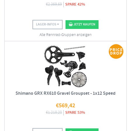
€
2.369,69
SPARE 42%
LAGER-INFOS
JETZT KAUFEN
Alle Rennrad-Gruppen anzeigen
Shimano GRX RX610 Gravel Groupset - 1x12 Speed
€
569,42
€
1.218,20
SPARE 53%