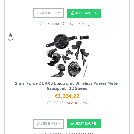
LAGER-INFOS
JETZT KAUFEN
Alle Rennrad-Gruppen anzeigen
5/5
Sram Force D1 AXS Electronic Wireless Power Meter
Groupset - 12 Speed
€
1.264,22
€
2.798,76
SPARE 55%
LAGER-INFOS
JETZT KAUFEN