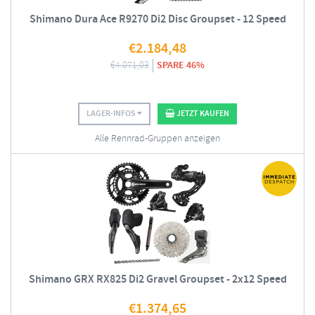
Shimano Dura Ace R9270 Di2 Disc Groupset - 12 Speed
€
2.184,48
€
4.071,03
SPARE 46%
LAGER-INFOS
JETZT KAUFEN
Alle Rennrad-Gruppen anzeigen
Shimano GRX RX825 Di2 Gravel Groupset - 2x12 Speed
€
1.374,65