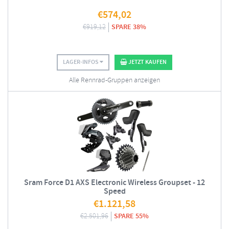
€
574,02
€
919,12
SPARE 38%
LAGER-INFOS
JETZT KAUFEN
Alle Rennrad-Gruppen anzeigen
Sram Force D1 AXS Electronic Wireless Groupset - 12
Speed
€
1.121,58
€
2.501,96
SPARE 55%