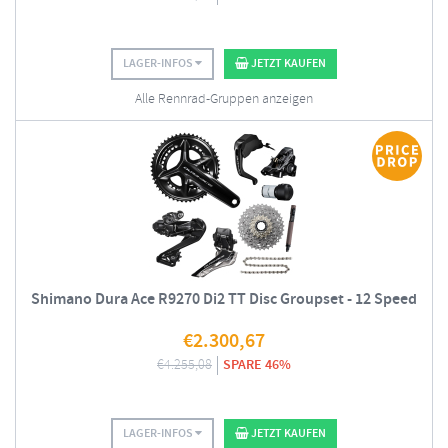
LAGER-INFOS
JETZT KAUFEN
Alle Rennrad-Gruppen anzeigen
Shimano Dura Ace R9270 Di2 TT Disc Groupset - 12 Speed
€
2.300,67
€
4.255,08
SPARE 46%
LAGER-INFOS
JETZT KAUFEN