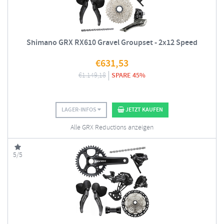
Shimano GRX RX610 Gravel Groupset - 2x12 Speed
€
631,53
€
1.149,18
SPARE 45%
LAGER-INFOS
JETZT KAUFEN
Alle GRX Reductions anzeigen
5/5