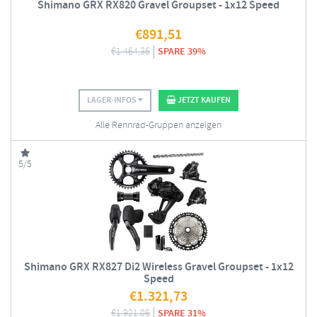
Shimano GRX RX820 Gravel Groupset - 1x12 Speed
€
891,51
€
1.464,36
SPARE 39%
LAGER-INFOS
JETZT KAUFEN
Alle Rennrad-Gruppen anzeigen
5/5
Shimano GRX RX827 Di2 Wireless Gravel Groupset - 1x12
Speed
€
1.321,73
€
1.921,06
SPARE 31%