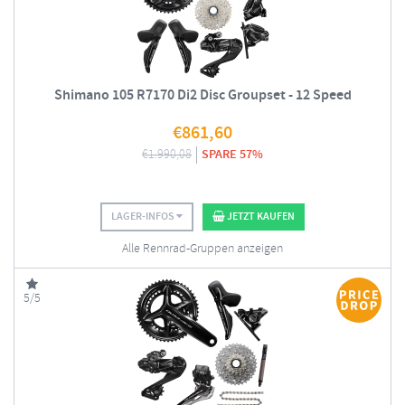
Shimano 105 R7170 Di2 Disc Groupset - 12 Speed
€
861,60
€
1.990,08
SPARE 57%
LAGER-INFOS
JETZT KAUFEN
Alle Rennrad-Gruppen anzeigen
5/5