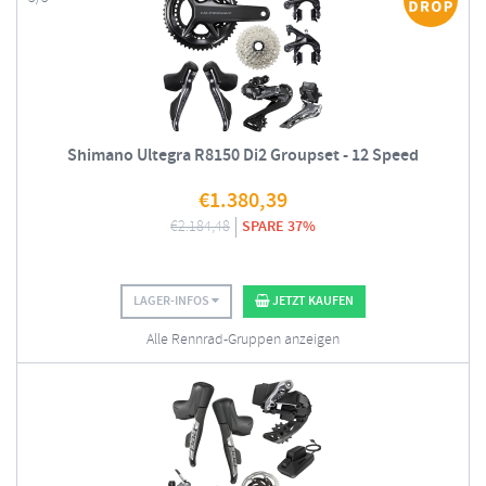
Shimano Ultegra R8150 Di2 Groupset - 12 Speed
€
1.380,39
€
2.184,48
SPARE 37%
LAGER-INFOS
JETZT KAUFEN
Alle Rennrad-Gruppen anzeigen