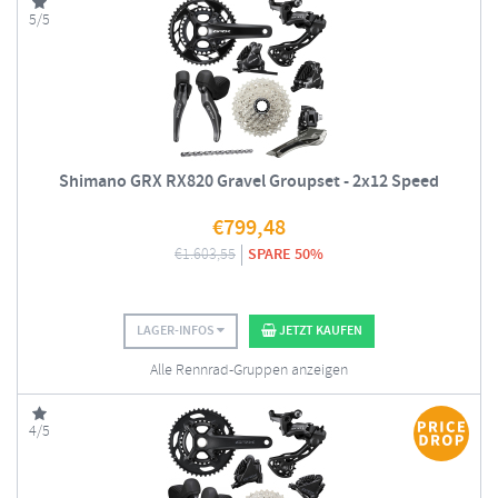
5/5
Shimano GRX RX820 Gravel Groupset - 2x12 Speed
€
799,48
€
1.603,55
SPARE 50%
LAGER-INFOS
JETZT KAUFEN
Alle Rennrad-Gruppen anzeigen
4/5