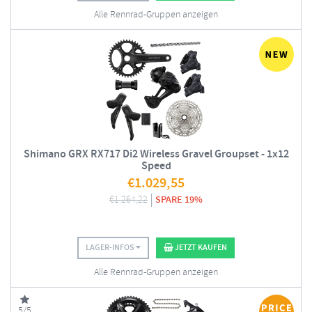
Alle Rennrad-Gruppen anzeigen
Shimano GRX RX717 Di2 Wireless Gravel Groupset - 1x12
Speed
€
1.029,55
€
1.264,22
SPARE 19%
LAGER-INFOS
JETZT KAUFEN
Alle Rennrad-Gruppen anzeigen
5/5