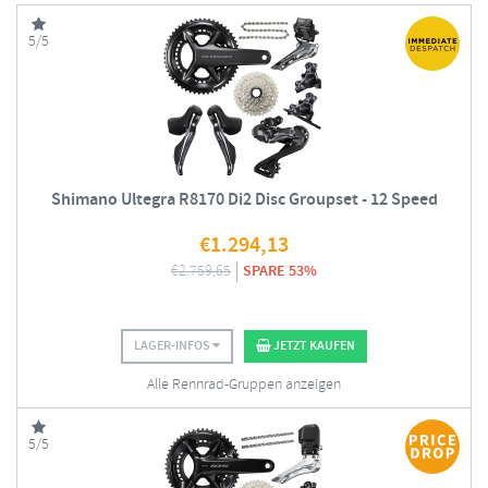
5/5
Shimano Ultegra R8170 Di2 Disc Groupset - 12 Speed
€
1.294,13
€
2.759,65
SPARE 53%
LAGER-INFOS
JETZT KAUFEN
Alle Rennrad-Gruppen anzeigen
5/5