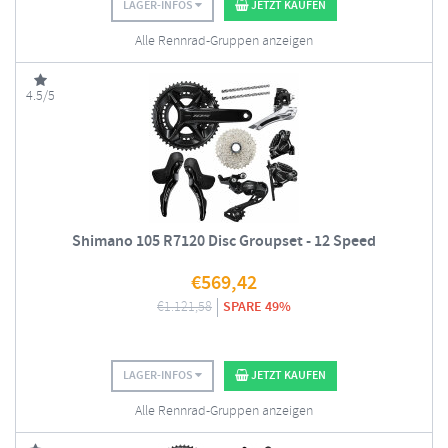
LAGER-INFOS
JETZT KAUFEN
Alle Rennrad-Gruppen anzeigen
4.5/5
Shimano 105 R7120 Disc Groupset - 12 Speed
€
569,42
€
1.121,58
SPARE 49%
LAGER-INFOS
JETZT KAUFEN
Alle Rennrad-Gruppen anzeigen