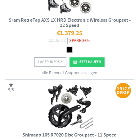
Sram Red eTap AXS 1X HRD Electronic Wireless Groupset -
12 Speed
€
1.379,25
€
2.156,88
SPARE 36%
LAGER-INFOS
JETZT KAUFEN
Alle Rennrad-Gruppen anzeigen
5/5
Shimano 105 R7020 Disc Groupset - 11 Speed