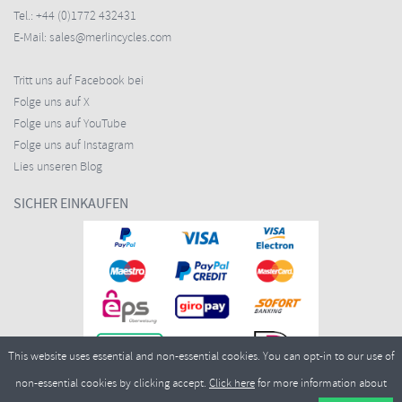
Tel.:
+44 (0)1772 432431
E-Mail:
sales@merlincycles.com
Tritt uns auf Facebook bei
Folge uns auf X
Folge uns auf YouTube
Folge uns auf Instagram
Lies unseren Blog
SICHER EINKAUFEN
This website uses essential and non-essential cookies. You can opt-in to our use of
non-essential cookies by clicking accept.
Click here
for more information about