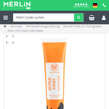
BEWERTUNGEN
Werkstatt
Fahrradwerkzeug & Wartung
Schmiermittel und -flüssigkeiten
Rock N Roll Super Coat Grease